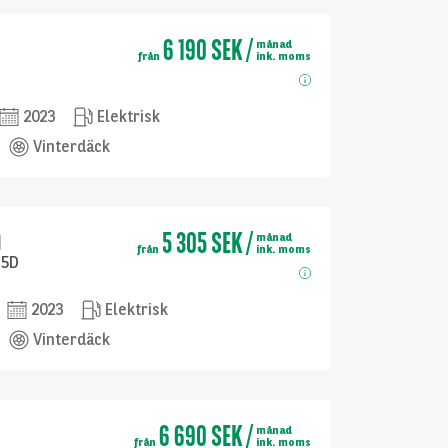
6 190 SEK
/
månad
från
ink. moms
2023
Elektrisk
Vinterdäck
5 305 SEK
/
q
månad
från
ink. moms
 5D
2023
Elektrisk
Vinterdäck
6 690 SEK
/
månad
från
ink. moms