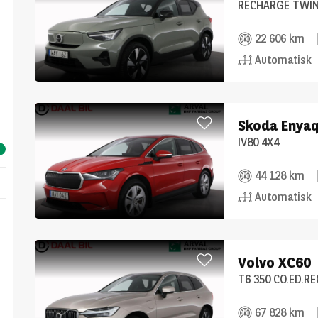
RECHARGE TWIN
22 606 km
Automatisk
Skoda
Enya
IV80 4X4
44 128 km
Automatisk
Volvo
XC60
T6 350 CO.ED.R
67 828 km