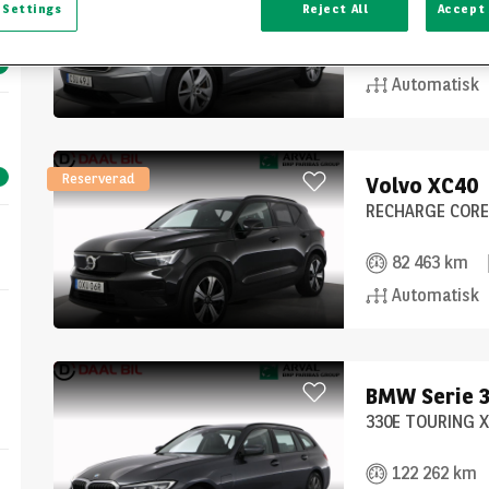
IV80 5D
 Settings
Reject All
Accept 
66 641 km
Automatisk
Reserverad
Volvo
XC40
RECHARGE CORE
82 463 km
Automatisk
BMW
Serie 
330E TOURING X
122 262 km