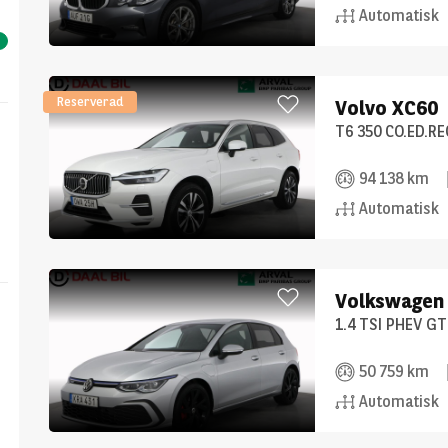
Automatisk
Reserverad
Volvo
XC60
T6 350 CO.ED.R
94 138 km
Automatisk
Volkswagen
1.4 TSI PHEV G
50 759 km
Automatisk