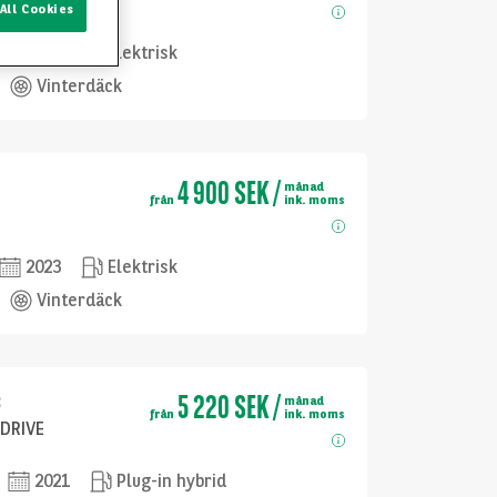
All Cookies
2023
Elektrisk
Vinterdäck
4 900 SEK
/
månad
från
ink. moms
2023
Elektrisk
Vinterdäck
5 220 SEK
/
3
månad
från
ink. moms
DRIVE
2021
Plug-in hybrid