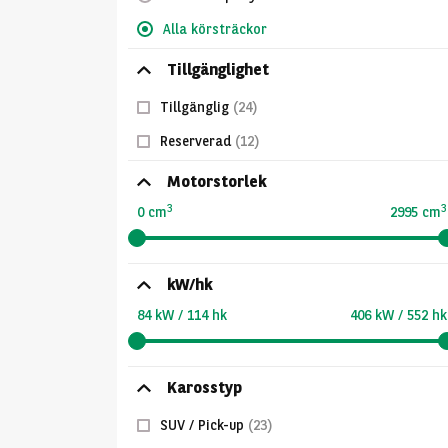
Alla körsträckor
Tillgänglighet
Tillgänglig
(24)
Reserverad
(12)
Motorstorlek
3
3
0 cm
2995 cm
kW/hk
84 kW / 114 hk
406 kW / 552 hk
Karosstyp
SUV / Pick-up
(23)