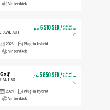
Vinterdäck
6 510 SEK
/
månad
från
ink. moms
EC. AWD AUT
2023
Plug-in hybrid
Vinterdäck
5 650 SEK
/
Golf
månad
från
ink. moms
TE AUT 5D
2024
Plug-in hybrid
Vinterdäck