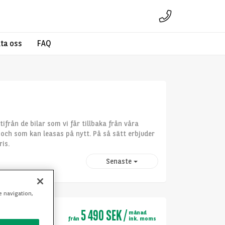
ta oss
FAQ
ifrån de bilar som vi får tillbaka från våra
ck och som kan leasas på nytt. På så sätt erbjuder
ris.
Senaste
e navigation,
5 490 SEK
/
q
månad
från
ink. moms