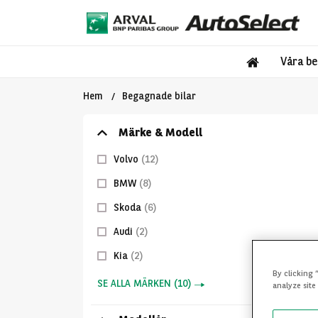
Våra be
Hem
Begagnade bilar
Märke & Modell
Volvo
(12)
BMW
(8)
Skoda
(6)
Audi
(2)
Kia
(2)
By clicking 
SE ALLA MÄRKEN
(
10
)
analyze site