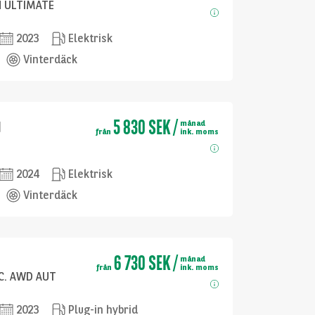
 ULTIMATE
2023
Elektrisk
Vinterdäck
5 830 SEK
/
q
månad
från
ink. moms
2024
Elektrisk
Vinterdäck
6 730 SEK
/
månad
från
ink. moms
EC. AWD AUT
2023
Plug-in hybrid