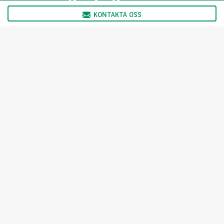
KONTAKTA OSS
Vi har öppet:
Måndag 08:00 - 17:00
Tisdag 08:00 - 17:00
Onsdag 08:00 - 17:00
Torsdag 08:00 - 17:00
Fredag 08:00 - 16:00
KONTAKTA OSS
Välj ditt land
For the many journeys in life