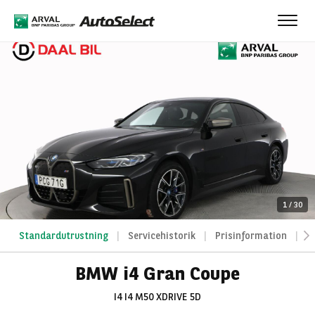
Toggl
navig
1
/
30
Standardutrustning
Servicehistorik
Prisinformation
A
BMW i4 Gran Coupe
I4 I4 M50 XDRIVE 5D