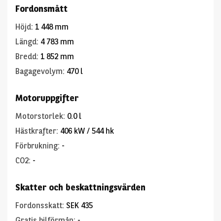
Fordonsmått
Höjd
:
1 448 mm
Längd
:
4 783 mm
Bredd
:
1 852 mm
Bagagevolym
:
470 l
Motoruppgifter
Motorstorlek
:
0.0 l
Hästkrafter
:
406 kW / 544 hk
Förbrukning
:
-
CO2
:
-
Skatter och beskattningsvärden
Fordonsskatt
:
SEK 435
Gratis bilförmån
:
-