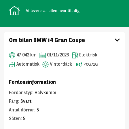
Vi levererar bilen hem till dig
Om bilen BMW i4 Gran Coupe
47 042 km
01/11/2023
Elektrisk
Automatisk
Vinterdäck
Ref.
PCG71G
Fordonsinformation
Fordonstyp
:
Halvkombi
Färg
:
Svart
Antal dörrar
:
5
Säten
:
5