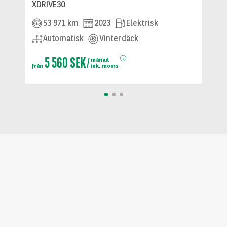
XDRIVE30
53 971 km
2023
Elektrisk
Automatisk
Vinterdäck
5 560 SEK
månad
från
ink. moms