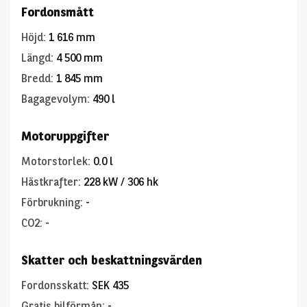
Fordonsmått
Höjd
:
1 616 mm
Längd
:
4 500 mm
Bredd
:
1 845 mm
Bagagevolym
:
490 l
Motoruppgifter
Motorstorlek
:
0.0 l
Hästkrafter
:
228 kW / 306 hk
Förbrukning
:
-
CO2
:
-
Skatter och beskattningsvärden
Fordonsskatt
:
SEK 435
Gratis bilförmån
:
-