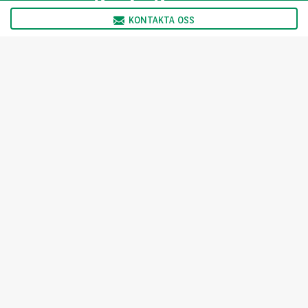
KONTAKTA OSS
Vi har öppet:
Måndag 08:00 - 17:00
Tisdag 08:00 - 17:00
Onsdag 08:00 - 17:00
Torsdag 08:00 - 17:00
Fredag 08:00 - 16:00
KONTAKTA OSS
Välj ditt land
For the many journeys in life