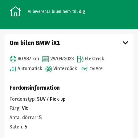
Vi levererar bilen hem till dig
Om bilen BMW iX1
60 987 km
29/09/2023
Elektrisk
Automatisk
Vinterdäck
Ref.
CAL50E
Fordonsinformation
Fordonstyp
:
SUV / Pick-up
Färg
:
Vit
Antal dörrar
:
5
Säten
:
5