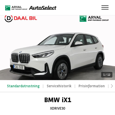
Toggl
navig
1
/
12
Standardutrustning
Servicehistorik
Prisinformation
A
BMW iX1
XDRIVE30