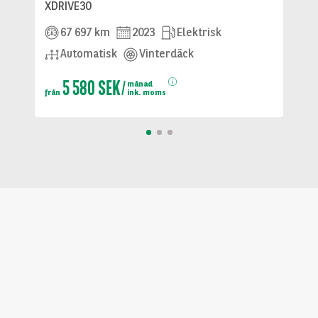
XDRIVE30
67 697 km
2023
Elektrisk
Automatisk
Vinterdäck
5 580 SEK
månad
från
ink. moms