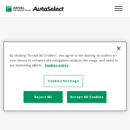
Toggl
navig
By clicking “Accept All Cookies”, you agree to the storing of cookies on
your device to enhance site navigation, analyze site usage, and assist in
SIDAN HITTADES INTE
our marketing efforts.
Cookies policy
Vi ber om ursäkt, sidan du försökte besöka existerar inte.
Cookies Settings
Vänligen klicka på någon av följande länkar för att gå vidare:
TILLBAKA TILL STARTSIDAN
Reject All
Accept All Cookies
SE ALLA VÅRA BILAR