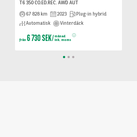
T6 350 CO.ED.REC. AWD AUT
67 828 km
2023
Plug-in hybrid
Automatisk
Vinterdäck
6 730 SEK
månad
från
ink. moms