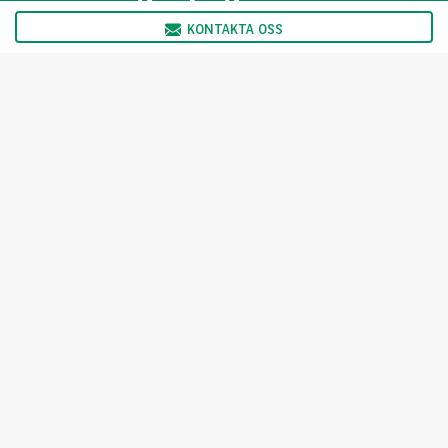
KONTAKTA OSS
Vi har öppet:
Måndag 08:00 - 17:00
Tisdag 08:00 - 17:00
Onsdag 08:00 - 17:00
Torsdag 08:00 - 17:00
Fredag 08:00 - 16:00
KONTAKTA OSS
Välj ditt land
For the many journeys in life