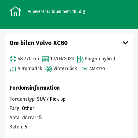
Vi levererar bilen hem till dig
Om bilen Volvo XC60
58 770 km
17/03/2023
Plug-in hybrid
Automatisk
Vinterdäck
Ref.
AMK17D
Fordonsinformation
Fordonstyp
:
SUV / Pick-up
Färg
:
Other
Antal dörrar
:
5
Säten
:
5