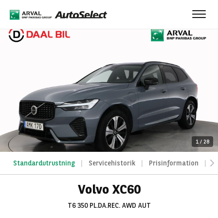
Toggl
navig
1
/
28
Standardutrustning
Servicehistorik
Prisinformation
A
Volvo XC60
T6 350 PL.DA.REC. AWD AUT