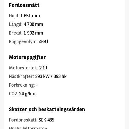
Fordonsmått
Höjd
:
1 651 mm
Längd
:
4 708 mm
Bredd
:
1 902 mm
Bagagevolym
:
468 l
Motoruppgifter
Motorstorlek
:
2.1 l
Hästkrafter
:
293 kW / 393 hk
Förbrukning
:
-
CO2
:
24 g/km
Skatter och beskattningsvärden
Fordonsskatt
:
SEK 435
Gratis bilförmån
:
-