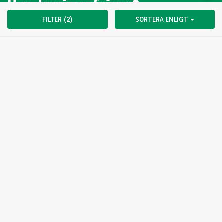
Har du några frågor?
FILTER (2)
SORTERA ENLIGT
Vi har öppet:
Måndag 08:00 - 17:00
Tisdag 08:00 - 17:00
Onsdag 08:00 - 17:00
Torsdag 08:00 - 17:00
Fredag 08:00 - 16:00
KONTAKTA OSS
Välj ditt land
For the many journeys in life