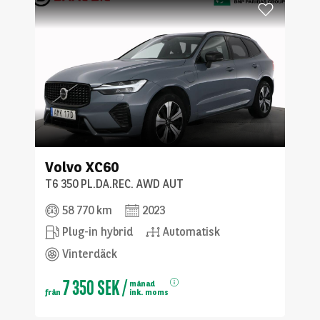
Volvo
XC60
T6 350 PL.DA.REC. AWD AUT
58 770 km
2023
Plug-in hybrid
Automatisk
Vinterdäck
7 350 SEK
/
månad
från
ink. moms