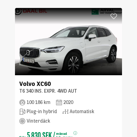
Volvo
XC60
T6 340 INS. EXPR. 4WD AUT
100 186 km
2020
Plug-in hybrid
Automatisk
Vinterdäck
5 830 SEK
/
månad