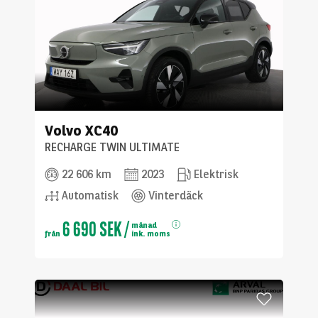
Volvo
XC40
RECHARGE TWIN ULTIMATE
22 606 km
2023
Elektrisk
Automatisk
Vinterdäck
6 690 SEK
/
månad
från
ink. moms