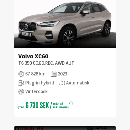
Volvo
XC60
T6 350 CO.ED.REC. AWD AUT
67 828 km
2023
Plug-in hybrid
Automatisk
Vinterdäck
6 730 SEK
/
månad
från
ink. moms