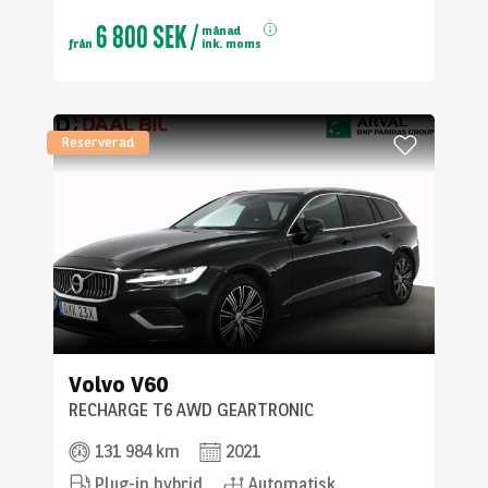
6 800 SEK
/
månad
från
ink. moms
Reserverad
Volvo
V60
RECHARGE T6 AWD GEARTRONIC
131 984 km
2021
Plug-in hybrid
Automatisk