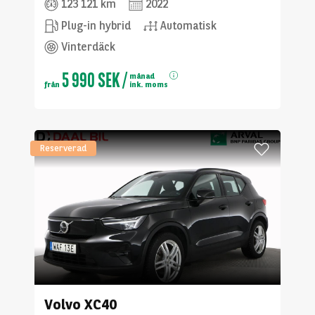
123 121 km
2022
Plug-in hybrid
Automatisk
Vinterdäck
5 990 SEK
/
månad
från
ink. moms
Reserverad
Volvo
XC40