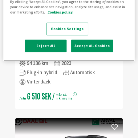
By clicking “Accept All Cookies”, you agree to the storing of cookies on
your device to enhance site navigation, analyze site usage, and assist in
our marketing efforts.
Cookies policy
Cookies Settings
Volvo
XC60
Reject All
Accept All Cookies
T6 350 CO.ED.REC. AWD AUT
94 138 km
2023
Plug-in hybrid
Automatisk
Vinterdäck
6 510 SEK
/
månad
från
ink. moms