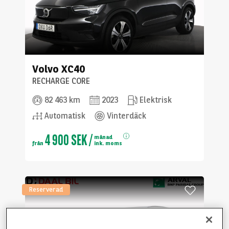
Volvo
XC40
RECHARGE CORE
82 463 km
2023
Elektrisk
Automatisk
Vinterdäck
4 900 SEK
/
månad
från
ink. moms
Reserverad